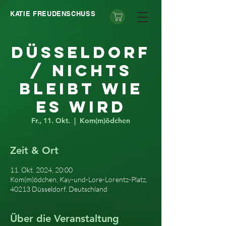
KATIE FREUDENSCHUSS
Düsseldorf
/ Nichts
bleibt wie
es wird
Fr., 11. Okt.
  |  
Kom(m)ödchen
Zeit & Ort
11. Okt. 2024, 20:00
Kom(m)ödchen, Kay-und-Lore-Lorentz-Platz,
40213 Düsseldorf, Deutschland
Über die Veranstaltung