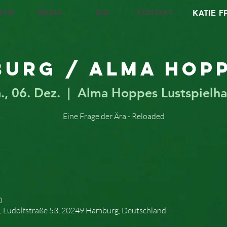
INE
MEDIA
BIO
KONTAKT
KATIE 
urg / Alma Hopp
., 06. Dez.
  |  
Alma Hoppes Lustspielha
Eine Frage der Ära - Reloaded
0
, Ludolfstraße 53, 20249 Hamburg, Deutschland