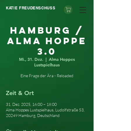
KATIE FREUDENSCHUSS
Hamburg /
Alma Hoppe
3.0
Mi., 31. Dez.
  |  
Alma Hoppes
Lustspielhaus
Eine Frage der Ära - Reloaded
Zeit & Ort
31. Dez. 2025, 16:00 – 18:00
Alma Hoppes Lustspielhaus, Ludolfstraße 53,
20249 Hamburg, Deutschland