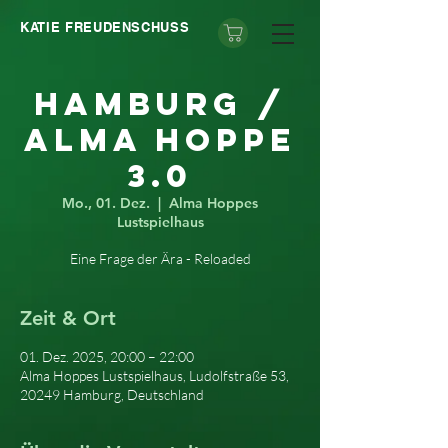
KATIE FREUDENSCHUSS
Hamburg /
Alma Hoppe
3.0
Mo., 01. Dez.
  |  
Alma Hoppes
Lustspielhaus
Eine Frage der Ära - Reloaded
Zeit & Ort
01. Dez. 2025, 20:00 – 22:00
Alma Hoppes Lustspielhaus, Ludolfstraße 53,
20249 Hamburg, Deutschland