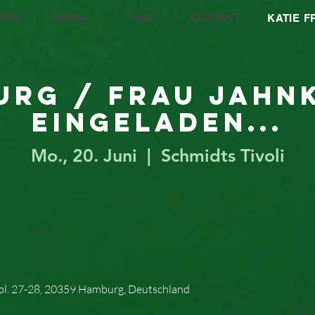
INE
MEDIA
BIO
KONTAKT
KATIE 
rg / Frau Jahn
eingeladen...
Mo., 20. Juni
  |  
Schmidts Tivoli
npl. 27-28, 20359 Hamburg, Deutschland