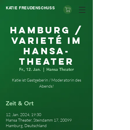
KATIE FREUDENSCHUSS
Hamburg /
Varieté im
Hansa-
Theater
Fr., 12. Jan.
  |  
Hansa Theater
Katie ist Gastgeberin / Moderatorin des
Abends!
Zeit & Ort
12. Jan. 2024, 19:30
Hansa Theater, Steindamm 17, 20099
Hamburg, Deutschland