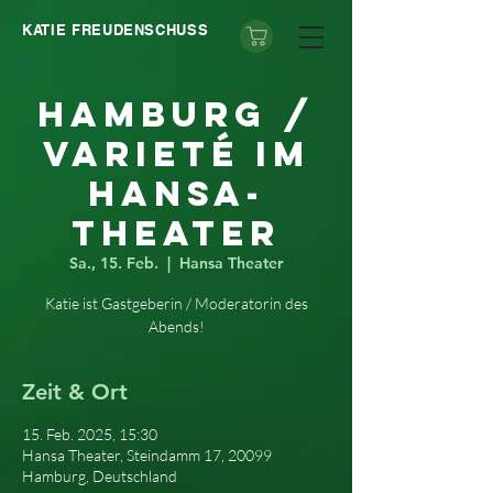
KATIE FREUDENSCHUSS
Hamburg /
Varieté im
Hansa-
Theater
Sa., 15. Feb.
  |  
Hansa Theater
Katie ist Gastgeberin / Moderatorin des
Abends!
Zeit & Ort
15. Feb. 2025, 15:30
Hansa Theater, Steindamm 17, 20099
Hamburg, Deutschland