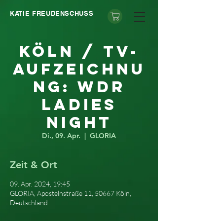
KATIE FREUDENSCHUSS
Köln / TV-
Aufzeichnu
ng: WDR
Ladies
Night
Di., 09. Apr.
  |  
GLORIA
Zeit & Ort
09. Apr. 2024, 19:45
GLORIA, Apostelnstraße 11, 50667 Köln,
Deutschland