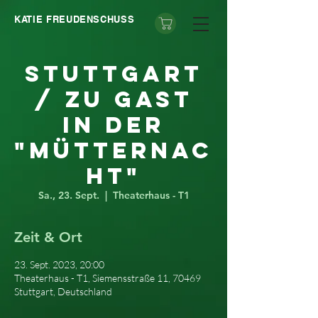
KATIE FREUDENSCHUSS
Stuttgart
/ Zu Gast
in der
"Mütternac
ht"
Sa., 23. Sept.
  |  
Theaterhaus - T1
Zeit & Ort
23. Sept. 2023, 20:00
Theaterhaus - T1, Siemensstraße 11, 70469
Stuttgart, Deutschland